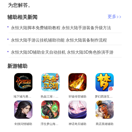
为您解答。
辅助相关新闻
更多>>
​永恒大陆脚本免费辅助教程 永恒大陆手游装备升级方法
​永恒大陆手游云挂机辅助功能 永恒大陆装备制作流程
​永恒大陆3D辅助全天自动挂机 永恒大陆3D角色扮演手游
新游辅助
地下城与勇士M辅助
热血江湖：觉醒辅助
轩辕传世辅助
梦幻西游互通版辅助
剑侠问情辅助
浮生梦山海辅助
神话奇兵辅助
商店英雄辅助