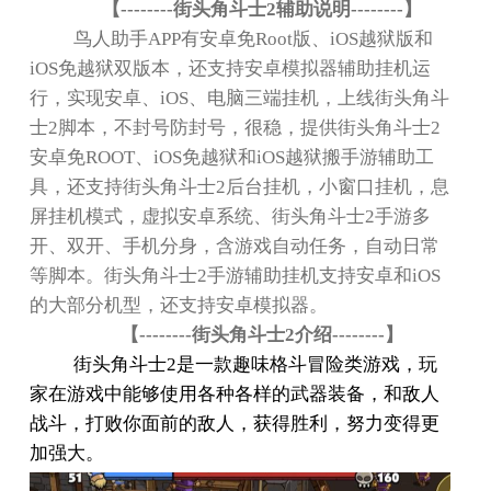
【
--------
街头角斗士
2
辅助说明
--------
】
鸟人助手
APP
有安卓免
Root
版、
iOS
越狱版和
iOS
免越狱双版本，还支持安卓模拟器辅助挂机运
行，实现安卓、
iOS
、电脑三端挂机，上线街头角斗
士
2
脚本，不封号防封号，很稳，提供街头角斗士
2
安卓免
ROOT
、
iOS
免越狱和
iOS
越狱搬手游辅助工
具，还支持街头角斗士
2
后台挂机，小窗口挂机，息
屏挂机模式，虚拟安卓系统、街头角斗士
2
手游多
开、双开、手机分身，含游戏自动任务，自动日常
等脚本。街头角斗士
2
手游辅助挂机支持安卓和
iOS
的大部分机型，还支持安卓模拟器。
【
--------
街头角斗士
2
介绍
--------
】
街头角斗士
2
是一款趣味格斗冒险类游戏，玩
家在游戏中能够使用各种各样的武器装备，和敌人
战斗，打败你面前的敌人，获得胜利，努力变得更
加强大。