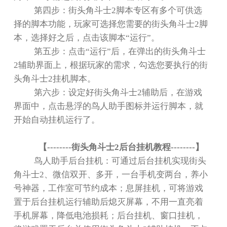
第四步：街头角斗士
2
脚本专区有多个可供选
择的脚本功能，玩家可选择您需要的街头角斗士
2
脚
本，选择好之后，点击该脚本
“
运行
”
。
第五步：点击
“
运行
”
后，在弹出的街头角斗士
2
辅助界面上，根据玩家的需求，勾选您要执行的街
头角斗士
2
挂机脚本。
第六步：设定好街头角斗士
2
辅助后，在游戏
界面中，点击悬浮的鸟人助手图标并运行脚本，就
开始自动挂机运行了。
【
--------
街头角斗士
2
后台挂机教程
--------
】
鸟人助手后台挂机：可通过后台挂机实现街头
角斗士
2
、微信双开、多开，一台手机变两台，养小
号神器，工作室可节约成本；息屏挂机，可将游戏
置于后台挂机运行辅助后熄灭屏幕，不用一直亮着
手机屏幕，降低电池损耗；后台挂机、窗口挂机，