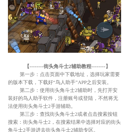
【
--------
街头角斗士
2
辅助教程
--------
】
第一步：点击页面中下载地址，选择玩家需要
的版本下载，下载好
“
鸟人助手
”APP
之后安装。
第二步：使用街头角斗士
2
辅助时，先打开安
装好的鸟人助手软件，注册账号或登陆，不然将无
法使用街头角斗士
2
手游辅助。
第三步：查找街头角斗士
2
或者点击搜索按钮
搜索：街头角斗士
2
，在搜索结果中选择对应的街头
角斗士
2
手游进去街头角斗士
2
辅助专区。