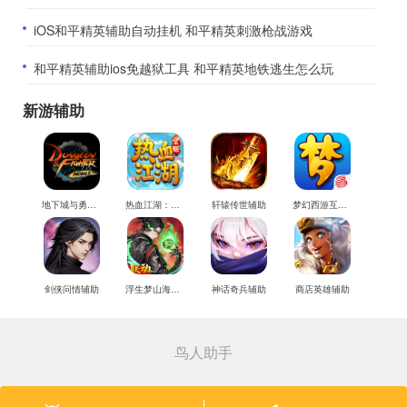
​iOS和平精英辅助自动挂机 和平精英刺激枪战游戏
​和平精英辅助ios免越狱工具 和平精英地铁逃生怎么玩
新游辅助
地下城与勇士M辅助
热血江湖：觉醒辅助
轩辕传世辅助
梦幻西游互通版辅助
剑侠问情辅助
浮生梦山海辅助
神话奇兵辅助
商店英雄辅助
鸟人助手