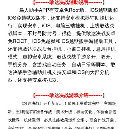
--------
--------
【
敢达决战辅助说明
】
APP
Root
iOS
鸟人助手
有安卓免
版、
越狱版和
iOS
免越狱双版本，还支持安卓模拟器辅助挂机运
iOS
行，实现安卓、
、电脑三端挂机，上线敢达决
战脚本，不封号防封号，很稳，提供敢达决战安卓
ROOT
iOS
iOS
免
、
免越狱和
越狱搬手游辅助工具，
还支持敢达决战后台挂机，小窗口挂机，息屏挂机
模式，虚拟安卓系统、敢达决战手游多开、双开、
手机分身，含游戏自动任务，自动日常等脚本。敢
iOS
达决战手游辅助挂机支持安卓和
的大部分机
型，还支持安卓模拟器。
--------
--------
【
敢达决战游戏介绍
】
《敢达决战》开启新纪元！殖民卫星重建完毕，主城焕
新，王牌指挥官准备作战！美术升级，界面优化，体验全新游
戏世界，机体重塑，必杀技能效果燃炸全场，
联合作战开启，
2.0
宇宙对抗，全局预览运筹帷幄！全新《敢达决战》
等你来