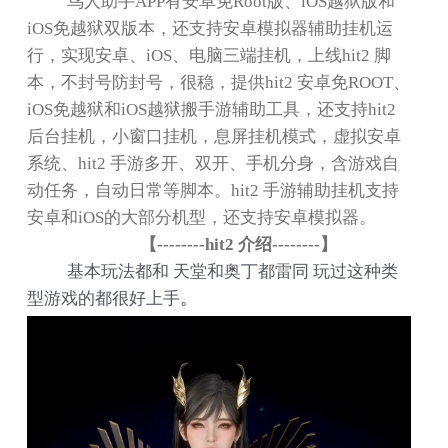
鸟人助手
APP
有安卓免
Root
版、
iOS
越狱版和
iOS
免越狱双版本，还支持安卓模拟器辅助挂机运
行，实现安卓、
iOS
、电脑三端挂机，上线
hit2
脚
本，不封号防封号，很稳，提供
hit2
安卓免
ROOT
、
iOS
免越狱和
iOS
越狱搬手游辅助工具，还支持
hit2
后台挂机，小窗口挂机，息屏挂机模式，虚拟安卓
系统、
hit2
手游多开、双开、手机分身，含游戏自
动任务，自动日常等脚本。
hit2
手游辅助挂机支持
安卓和
iOS
的大部分机型，还支持安卓模拟器。
【
--------hit2
介绍
--------
】
基本玩法都和 天堂和奥丁都雷同 玩过这种类
型游戏的都很好上手
。