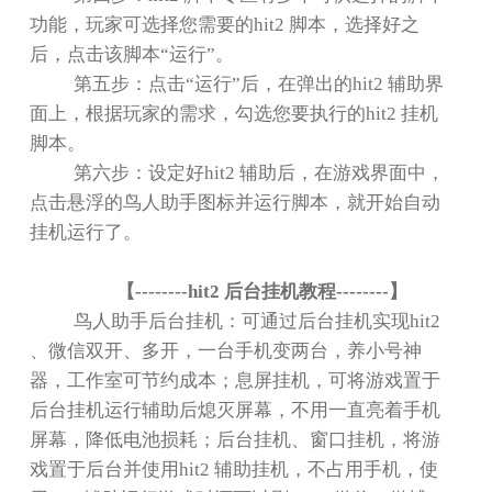
功能，玩家可选择您需要的
hit2
脚本，选择好之
后，点击该脚本
“
运行
”
。
第五步：点击
“
运行
”
后，在弹出的
hit2
辅助界
面上，根据玩家的需求，勾选您要执行的
hit2
挂机
脚本。
第六步：设定好
hit2
辅助后，在游戏界面中，
点击悬浮的鸟人助手图标并运行脚本，就开始自动
挂机运行了。
【
--------hit2
后台挂机教程
--------
】
鸟人助手后台挂机：可通过后台挂机实现
hit2
、微信双开、多开，一台手机变两台，养小号神
器，工作室可节约成本；息屏挂机，可将游戏置于
后台挂机运行辅助后熄灭屏幕，不用一直亮着手机
屏幕，降低电池损耗；后台挂机、窗口挂机，将游
戏置于后台并使用
hit2
辅助挂机，不占用手机，使