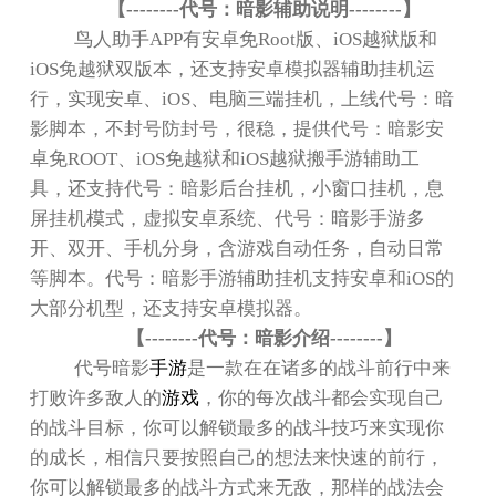
【
--------
代号：暗影辅助说明
--------
】
鸟人助手
APP
有安卓免
Root
版、
iOS
越狱版和
iOS
免越狱双版本，还支持安卓模拟器辅助挂机运
行，实现安卓、
iOS
、电脑三端挂机，上线代号：暗
影脚本，不封号防封号，很稳，提供代号：暗影安
卓免
ROOT
、
iOS
免越狱和
iOS
越狱搬手游辅助工
具，还支持代号：暗影后台挂机，小窗口挂机，息
屏挂机模式，虚拟安卓系统、代号：暗影手游多
开、双开、手机分身，含游戏自动任务，自动日常
等脚本。代号：暗影手游辅助挂机支持安卓和
iOS
的
大部分机型，还支持安卓模拟器。
【
--------
代号：暗影介绍
--------
】
代号暗影
手游
是一款在在诸多的战斗前行中来
打败许多敌人的
游戏
，你的每次战斗都会实现自己
的战斗目标，你可以解锁最多的战斗技巧来实现你
的成长，相信只要按照自己的想法来快速的前行，
你可以解锁最多的战斗方式来无敌，那样的战法会