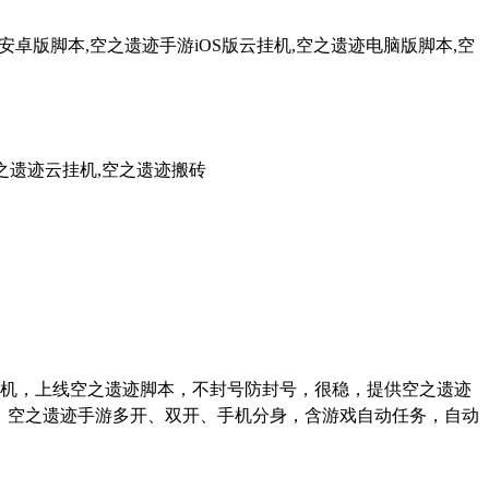
卓版脚本,空之遗迹手游iOS版云挂机,空之遗迹电脑版脚本,空
之遗迹云挂机,空之遗迹搬砖
三端挂机，上线空之遗迹脚本，不封号防封号，很稳，提供空之遗迹
统、空之遗迹手游多开、双开、手机分身，含游戏自动任务，自动