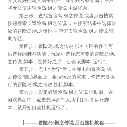
开安装好的鸟人助手软件，注册账号或登陆，不然
将无法使用冒险岛
:
枫之传说 手游辅助。
第三步：查找冒险岛
:
枫之传说 或者点击搜索
按钮搜索：冒险岛
:
枫之传说 ，在搜索结果中选择对
应的冒险岛
:
枫之传说 手游进去冒险岛
:
枫之传说 辅
助专区。
第四步：冒险岛
:
枫之传说 脚本专区有多个可
供选择的脚本功能，玩家可选择您需要的冒险岛
:
枫
之传说 脚本，选择好之后，点击该脚本
“
运行
”
。
第五步：点击
“
运行
”
后，在弹出的冒险岛
:
枫
之传说 辅助界面上，根据玩家的需求，勾选您要执
行的冒险岛
:
枫之传说 挂机脚本。
第六步：设定好冒险岛
:
枫之传说 辅助后，在
游戏界面中，点击悬浮的鸟人助手图标并运行脚
本，就开始自动挂机运行了。
【
--------
冒险岛
:
枫之传说 后台挂机教程
-------