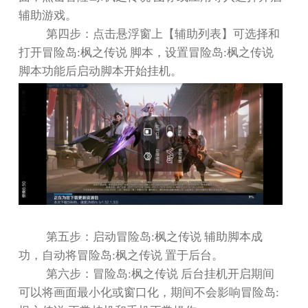
辅助游戏。
第四步：点击悬浮窗上【辅助列表】可选择和
打开冒险岛
:
枫之传说 脚本，设置冒险岛
:
枫之传说
脚本功能后启动脚本开始挂机。
第五步：启动冒险岛
:
枫之传说 辅助脚本成
功，自动将冒险岛
:
枫之传说 置于后台。
第六步：冒险岛
:
枫之传说 后台挂机开启期间
可以将画面最小化或窗口化，期间不会影响冒险岛
: