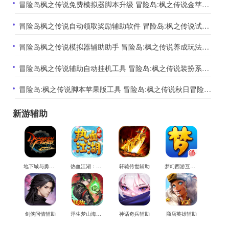
​冒险岛枫之传说免费模拟器脚本升级 冒险岛:枫之传说金苹果上线
​冒险岛枫之传说自动领取奖励辅助软件 冒险岛:枫之传说试玩国民记忆经典
​冒险岛枫之传说模拟器辅助助手 冒险岛:枫之传说养成玩法方面
​冒险岛枫之传说辅助自动挂机工具 冒险岛:枫之传说装扮系统介绍
​冒险岛:枫之传说脚本苹果版工具 冒险岛:枫之传说秋日冒险之旅
新游辅助
地下城与勇士M辅助
热血江湖：觉醒辅助
轩辕传世辅助
梦幻西游互通版辅助
剑侠问情辅助
浮生梦山海辅助
神话奇兵辅助
商店英雄辅助