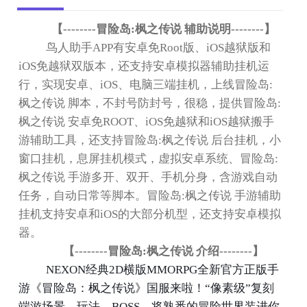
【
--------
冒险岛
:
枫之传说 辅助说明
--------
】
鸟人助手
APP
有安卓免
Root
版、
iOS
越狱版和
iOS
免越狱双版本，还支持安卓模拟器辅助挂机运
行，实现安卓、
iOS
、电脑三端挂机，上线冒险岛
:
枫之传说 脚本，不封号防封号，很稳，提供冒险岛
:
枫之传说 安卓免
ROOT
、
iOS
免越狱和
iOS
越狱搬手
游辅助工具，还支持冒险岛
:
枫之传说 后台挂机，小
窗口挂机，息屏挂机模式，虚拟安卓系统、冒险岛
:
枫之传说 手游多开、双开、手机分身，含游戏自动
任务，自动日常等脚本。冒险岛
:
枫之传说 手游辅助
挂机支持安卓和
iOS
的大部分机型，还支持安卓模拟
器。
【
--------
冒险岛
:
枫之传说 介绍
--------
】
NEXON
经典
2D
横版
MMORPG
全新官方正版手
游《冒险岛：枫之传说》国服来啦！
“
像素级
”
复刻
端游场景、玩法、
BOSS
，将熟悉的冒险世界装进你