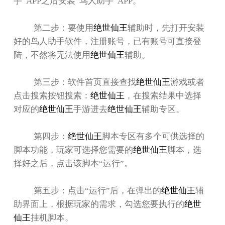
手
”APP
之后安装
“
鸟人助手
”APP
。
第二步：要使用
绝世仙王
辅助时，先打开安装
好的鸟人助手软件，注册账号，已有账号可直接登
陆，不然将无法使用
绝世仙王
辅助。
第三步：软件首页直接查找
绝世仙王
游戏或者
点击搜索按钮搜索：
绝世仙王
，在搜索结果中选择
对应的
绝世仙王
手游进去
绝世仙王
辅助专区。
第四步：
绝世仙王
脚本专区有多个可供选择的
脚本功能，玩家可选择您需要的
绝世仙王
脚本，选
择好之后，点击该脚本
“
运行
”
。
第五步：点击
“
运行
”
后，在弹出的
绝世仙王
辅
助界面上，根据玩家的需求，勾选您要执行的
绝世
仙王
挂机脚本。