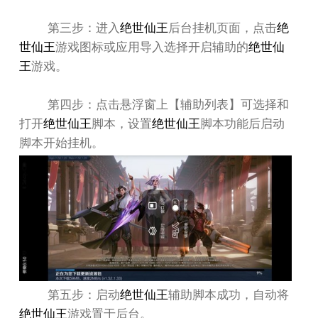
第三步：进入
绝世仙王
后台挂机页面，点击
绝
世仙王
游戏图标或应用导入选择开启辅助的
绝世仙
王
游戏。
第四步：点击悬浮窗上【辅助列表】可选择和
打开
绝世仙王
脚本，设置
绝世仙王
脚本功能后启动
脚本开始挂机。
第五步：启动
绝世仙王
辅助脚本成功，自动将
绝世仙王
游戏置于后台。