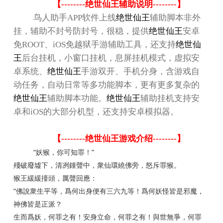
【
--------
绝世仙王辅助说明
--------
】
鸟人助手
APP
软件上线
绝世仙王
辅助脚本非外
挂，辅助不封号防封号，很稳，提供
绝世仙王
安卓
免
ROOT
、
iOS
免越狱手游辅助工具，还支持
绝世仙
王
后台挂机，小窗口挂机，息屏挂机模式，虚拟安
卓系统、
绝世仙王
手游双开、手机分身，含游戏自
动任务，自动日常等多功能脚本，更有更多复杂的
绝世仙王
辅助脚本功能。
绝世仙王
辅助挂机支持安
卓和
iOS
的大部分机型，还支持安卓模拟器。
【
--------
绝世仙王游戏介绍
--------
】
“
”
妖猴，你可知罪！
殘破廢墟下，清冽鍾聲中，衆仙環繞佛旁，怒斥罪猴。
猴王緩緩擡頭，厲聲回應：
“
佛說衆生平等，爲何出身便有三六九等！爲何妖怪皆是邪魔，
神佛皆是正派？
生而爲妖，何罪之有！安身立命，何罪之有！與世無爭，何罪