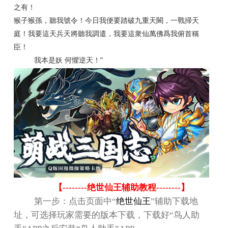
之有！
猴子猴孫，聽我號令！今日我便要踏破九重天闕，一戰掃天
庭！我要這天兵天將聽我調遣，我要這衆仙萬佛爲我俯首稱
臣！
”
我本是妖
何懼逆天！
【
--------
绝世仙王辅助教程
--------
】
第一步：点击页面中
“
绝世仙王
”
辅助下载地
址，可选择玩家需要的版本下载，下载好
“
鸟人助