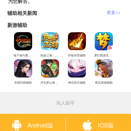
为您解答。
辅助相关新闻
更多>>
新游辅助
地下城与勇士M辅助
热血江湖：觉醒辅助
轩辕传世辅助
梦幻西游互通版辅助
剑侠问情辅助
浮生梦山海辅助
神话奇兵辅助
商店英雄辅助
鸟人助手
Android版
IOS版