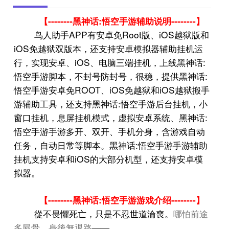
--------
:
--------
【
黑神话
悟空手游辅助说明
】
APP
Root
iOS
鸟人助手
有安卓免
版、
越狱版和
iOS
免越狱双版本，还支持安卓模拟器辅助挂机运
iOS
:
行，实现安卓、
、电脑三端挂机，上线黑神话
:
悟空手游脚本，不封号防封号，很稳，提供黑神话
ROOT
iOS
iOS
悟空手游安卓免
、
免越狱和
越狱搬手
:
游辅助工具，还支持黑神话
悟空手游后台挂机，小
:
窗口挂机，息屏挂机模式，虚拟安卓系统、黑神话
悟空手游手游多开、双开、手机分身，含游戏自动
:
任务，自动日常等脚本。黑神话
悟空手游手游辅助
iOS
挂机支持安卓和
的大部分机型，还支持安卓模
拟器。
--------
:
--------
【
黑神话
悟空手游游戏介绍
】
哪怕前途
從不畏懼死亡，只是不忍世道淪喪。
多屍骨，身後無退路
——