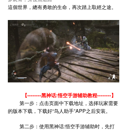
這個世界，總有勇敢的生命，再次踏上取經之途。
--------
:
--------
【
黑神话
悟空手游辅助教程
】
第一步：点击页面中下载地址，选择玩家需要
“
”APP
的版本下载，下载好
鸟人助手
之后安装。
:
第二步：使用黑神话
悟空手游辅助时，先打