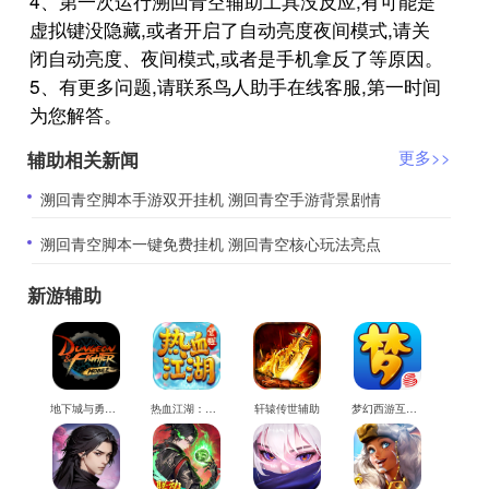
4、第一次运行溯回青空辅助工具没反应,有可能是
虚拟键没隐藏,或者开启了自动亮度夜间模式,请关
闭自动亮度、夜间模式,或者是手机拿反了等原因。
5、有更多问题,请联系鸟人助手在线客服,第一时间
为您解答。
辅助相关新闻
更多>>
​溯回青空脚本手游双开挂机 溯回青空手游背景剧情
​溯回青空脚本一键免费挂机 溯回青空核心玩法亮点
新游辅助
地下城与勇士M辅助
热血江湖：觉醒辅助
轩辕传世辅助
梦幻西游互通版辅助