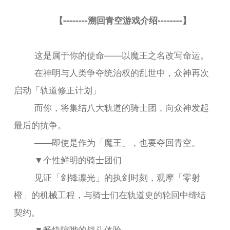
【--------溯回青空游戏介绍--------】
这是属于你的使命——以魔王之名改写命运。
在神明与人类争夺统治权的乱世中，众神再次
启动「轨道修正计划」
而你，将集结八大轨道的骑士团，向众神发起
最后的抗争。
——即使是作为「魔王」，也要夺回青空。
▼个性鲜明的骑士团们
见证「剑锋凛光」的执剑时刻，观摩「零射
橙」的机械工程，与骑士们在轨道史的轮回中缔结
契约。
▼畅快喧哗的战斗体验