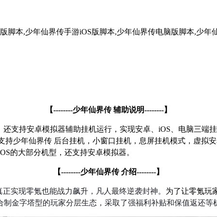
版脚本,少年仙界传手游iOS版脚本,少年仙界传电脑版脚本,少年
【
--------
少年仙界传 辅助说明
--------
】
，还支持安卓模拟器辅助挂机运行，实现安卓、
iOS
、电脑三端挂
支持少年仙界传 后台挂机，小窗口挂机，息屏挂机模式，虚拟安
iOS
的大部分机型，还支持安卓模拟器。
【
--------
少年仙界传 介绍
--------
】
真正实现零氪也能战力飙升，凡人最终逆袭封神。
为了让零氪玩
合制金字塔型的玩家分层生态，采取了强福利补贴和保值返还等