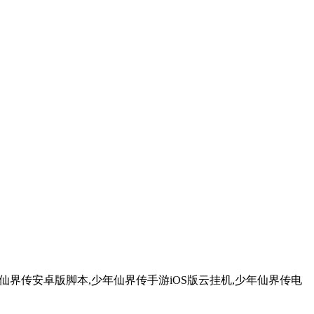
仙界传安卓版脚本,少年仙界传手游iOS版云挂机,少年仙界传电