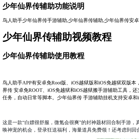
少年仙界传辅助功能说明
鸟人助手少年仙界传手游辅助,少年仙界传辅助,少年仙界传安卓
少年仙界传辅助视频教程
少年仙界传辅助使用教程
鸟人助手
APP
有安卓免
Root
版、
iOS
越狱版和
iOS
免越狱双版本
界传 安卓免
ROOT
、
iOS
免越狱和
iOS
越狱搬手游辅助工具，还
任务，自动日常等脚本。少年仙界传 手游辅助挂机支持安卓和
这是一款
“
白嫖很舒服，微氪会很爽
”
的封神题材回合制手游，
唤神宠的机会，登录狂送福利，海量道具免费领！还考虑到回