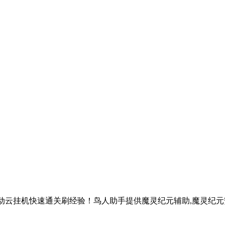
自动云挂机快速通关刷经验！鸟人助手提供魔灵纪元辅助,魔灵纪元安