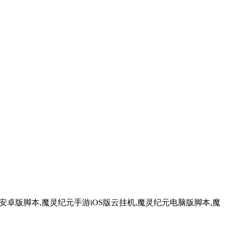
卓版脚本,魔灵纪元手游iOS版云挂机,魔灵纪元电脑版脚本,魔