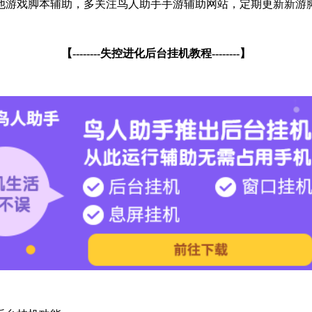
他游戏脚本辅助，多关注鸟人助手手游辅助网站，定期更新新游
【--------失控进化后台挂机教程--------】