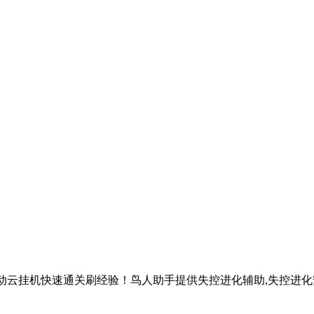
自动云挂机快速通关刷经验！鸟人助手提供失控进化辅助,失控进化安