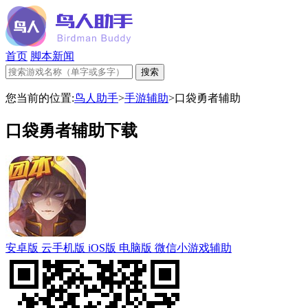
首页
脚本新闻
您当前的位置:
鸟人助手
>
手游辅助
>
口袋勇者辅助
口袋勇者辅助下载
安卓版
云手机版
iOS版
电脑版
微信小游戏辅助