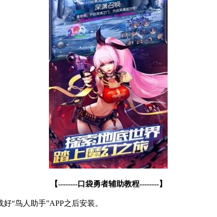
【
--------
口袋勇者辅助教程
--------
】
载好
“
鸟人助手
”APP
之后安装。