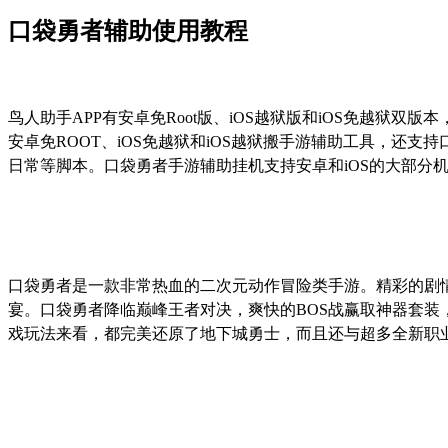
口袋勇者辅助使用教程
鸟人助手
APP
有安卓免
Root
版、
iOS
越狱版和
iOS
免越狱双版本
安卓免
ROOT
、
iOS
免越狱和
iOS
越狱搬手游辅助工具，还支持
日常等脚本。口袋勇者手游辅助挂机支持安卓和
iOS
的大部分
口袋勇者是一款非常热血的二次元动作冒险类手游。精彩的剧
宴。口袋勇者降临巅峰王者对决，爽快的
BOS
战赢取神器套装
戏玩法来看，都完美还原了地下城勇士，而且还与超多全新职