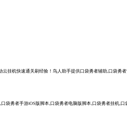
自动云挂机快速通关刷经验！鸟人助手提供口袋勇者辅助,口袋勇者安
口袋勇者手游iOS版脚本,口袋勇者电脑版脚本,口袋勇者挂机,口