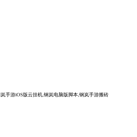
岚手游iOS版云挂机,钢岚电脑版脚本,钢岚手游搬砖