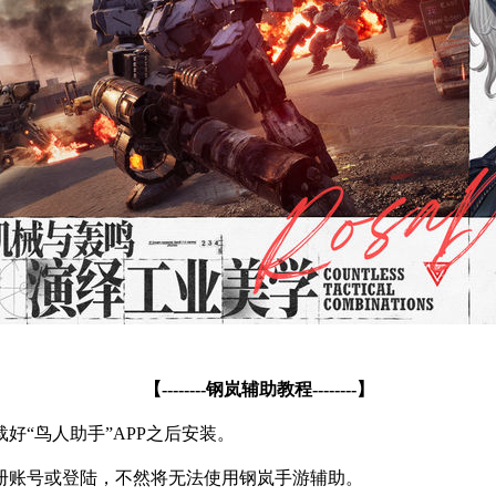
【
--------
钢岚辅助教程
--------
】
载好
“
鸟人助手
”APP
之后安装。
册账号或登陆，不然将无法使用钢岚手游辅助。