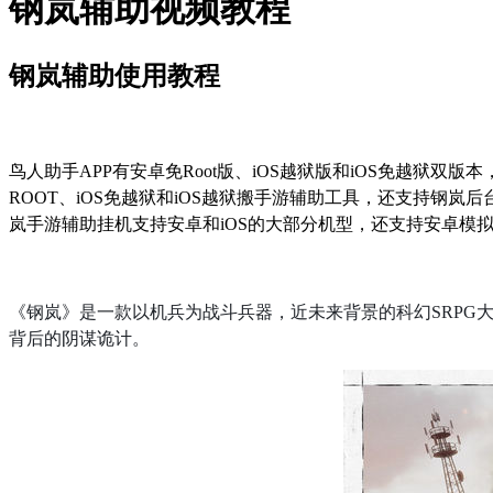
钢岚辅助视频教程
钢岚辅助使用教程
鸟人助手
APP
有安卓免
Root
版、
iOS
越狱版和
iOS
免越狱双版本
ROOT
、
iOS
免越狱和
iOS
越狱搬手游辅助工具，还支持钢岚后
岚手游辅助挂机支持安卓和
iOS
的大部分机型，还支持安卓模
《钢岚》是一款以机兵为战斗兵器，近未来背景的科幻
SRPG
背后的阴谋诡计。