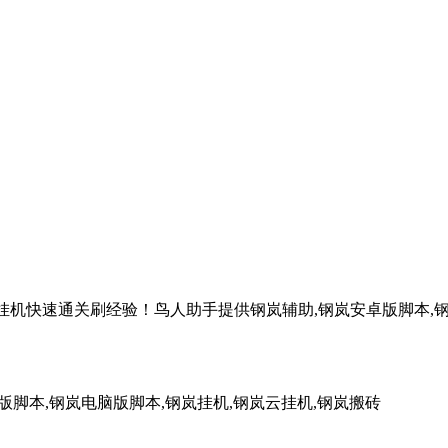
云挂机快速通关刷经验！鸟人助手提供钢岚辅助,钢岚安卓版脚本,钢
版脚本,钢岚电脑版脚本,钢岚挂机,钢岚云挂机,钢岚搬砖