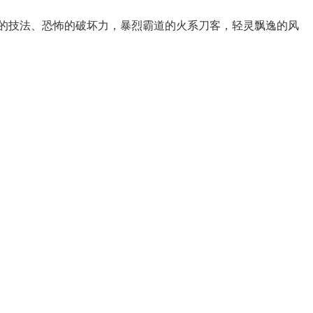
的技法、恐怖的破坏力，暴烈霸道的火系刀客，轻灵飘逸的风
。