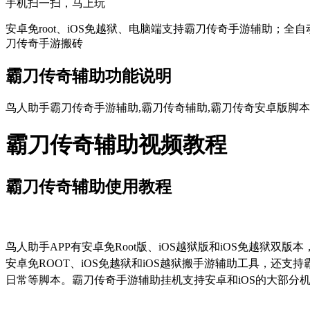
手机扫一扫，马上玩
安卓免root、iOS免越狱、电脑端支持霸刀传奇手游辅助；全
刀传奇手游搬砖
霸刀传奇辅助功能说明
鸟人助手霸刀传奇手游辅助,霸刀传奇辅助,霸刀传奇安卓版脚本,
霸刀传奇辅助视频教程
霸刀传奇辅助使用教程
鸟人助手
APP
有安卓免
Root
版、
iOS
越狱版和
iOS
免越狱双版本
安卓免
ROOT
、
iOS
免越狱和
iOS
越狱搬手游辅助工具，还支持
日常等脚本。霸刀传奇手游辅助挂机支持安卓和
iOS
的大部分