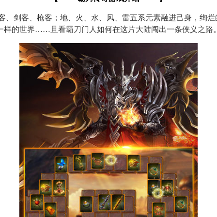
刀客、剑客、枪客；地、火、水、风、雷五系元素融进己身，绚烂
一样的世界
……
且看霸刀门人如何在这片大陆闯出一条侠义之路