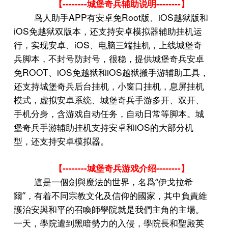
--------
--------
【
城堡奇兵辅助说明
】
APP
Root
iOS
鸟人助手
有安卓免
版、
越狱版和
iOS
免越狱双版本，还支持安卓模拟器辅助挂机运
iOS
行，实现安卓、
、电脑三端挂机，上线城堡奇
兵脚本，不封号防封号，很稳，提供城堡奇兵安卓
ROOT
iOS
iOS
免
、
免越狱和
越狱搬手游辅助工具，
还支持城堡奇兵后台挂机，小窗口挂机，息屏挂机
模式，虚拟安卓系统、城堡奇兵手游多开、双开、
手机分身，含游戏自动任务，自动日常等脚本。城
iOS
堡奇兵手游辅助挂机支持安卓和
的大部分机
型，还支持安卓模拟器。
--------
--------
【
城堡奇兵游戏介绍
】
“
這是一個劍與魔法的世界，名爲
伊戈拉希
”
爾
，有着不同宗教文化及信仰的國家，其中負責維
護治安與和平的召喚師學院就是我們主角的主場。
一天，學院遭到黑暗勢力的入侵，學院長和聖殿英