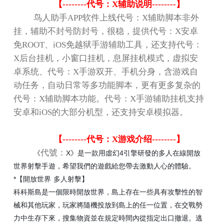
【
--------
代号：
X
辅助说明
--------
】
鸟人助手
APP
软件上线代号：
X
辅助脚本非外
挂，辅助不封号防封号，很稳，提供代号：
X
安卓
免
ROOT
、
iOS
免越狱手游辅助工具，还支持代号：
X
后台挂机，小窗口挂机，息屏挂机模式，虚拟安
卓系统、代号：
X
手游双开、手机分身，含游戏自
动任务，自动日常等多功能脚本，更有更多复杂的
代号：
X
辅助脚本功能。代号：
X
手游辅助挂机支持
安卓和
iOS
的大部分机型，还支持安卓模拟器。
【
--------
代号：
X
游戏介绍
--------
】
代號：
X
4
《
》是一款用虛幻
引擎研發的多人在線開放
世界射擊手遊，希望我們的遊戲給您帶去激動人心的體驗。
*
【開放世界
多人射擊】
科科斯島是一個限時開放世界，島上存在一些具有攻擊性的智
械和其他玩家，玩家將隨機投放到島上的任一位置，在交戰勢
力中生存下來，搜集物資並在規定時間內從指定出口撤退。逃