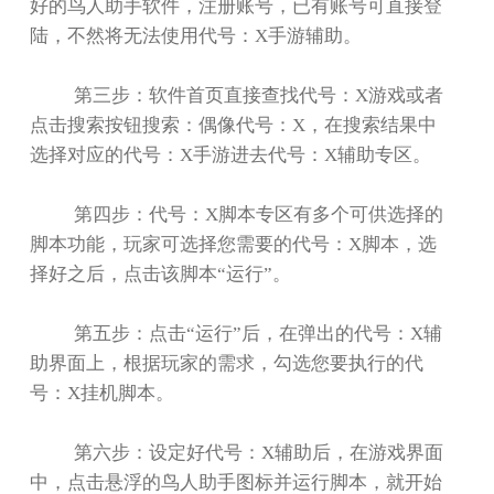
好的鸟人助手软件，注册账号，已有账号可直接登
陆，不然将无法使用代号：
X
手游辅助。
第三步：软件首页直接查找代号：
X
游戏或者
点击搜索按钮搜索：偶像代号：
X
，在搜索结果中
选择对应的代号：
X
手游进去代号：
X
辅助专区。
第四步：代号：
X
脚本专区有多个可供选择的
脚本功能，玩家可选择您需要的代号：
X
脚本，选
择好之后，点击该脚本
“
运行
”
。
第五步：点击
“
运行
”
后，在弹出的代号：
X
辅
助界面上，根据玩家的需求，勾选您要执行的代
号：
X
挂机脚本。
第六步：设定好代号：
X
辅助后，在游戏界面
中，点击悬浮的鸟人助手图标并运行脚本，就开始