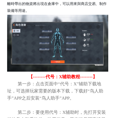
離時帶出的物資將出現在倉庫中，可以用來與商店交易、制作
裝備等用途。
【
--------
代号：
X
辅助教程
--------
】
第一步：点击页面中
“
代号：
X”
辅助下载地
址，可选择玩家需要的版本下载，下载好
“
鸟人助
手
”APP
之后安装
“
鸟人助手
”APP
。
第二步：要使用代号：
X
辅助时，先打开安装