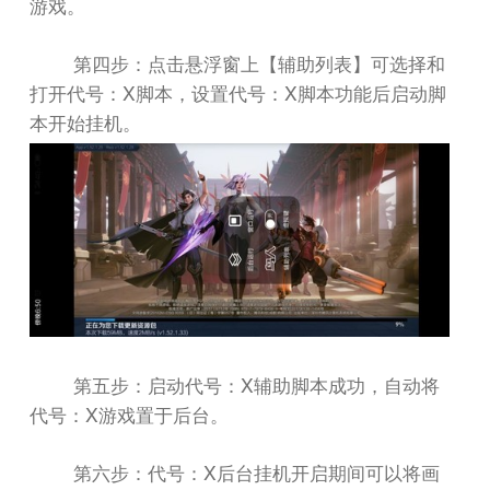
游戏。
第四步：点击悬浮窗上【辅助列表】可选择和
X
X
打开代号：
脚本，设置代号：
脚本功能后启动脚
本开始挂机。
X
第五步：启动代号：
辅助脚本成功，自动将
X
代号：
游戏置于后台。
X
第六步：代号：
后台挂机开启期间可以将画