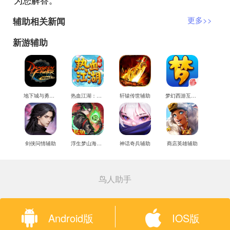
辅助相关新闻
更多>>
新游辅助
地下城与勇士M辅助
热血江湖：觉醒辅助
轩辕传世辅助
梦幻西游互通版辅助
剑侠问情辅助
浮生梦山海辅助
神话奇兵辅助
商店英雄辅助
鸟人助手
Android版
IOS版