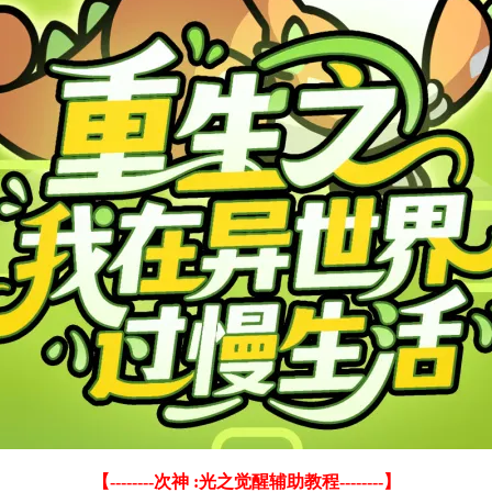
【--------次神 :光之觉醒辅助教程--------】