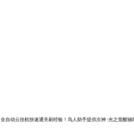
；全自动云挂机快速通关刷经验！鸟人助手提供次神 :光之觉醒辅助,