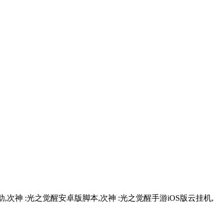
次神 :光之觉醒安卓版脚本,次神 :光之觉醒手游iOS版云挂机,