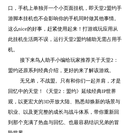
口，手机上单独开一个小页面挂机，即天堂
2
盟约手
游脚本挂机也不会影响你的手机同时做其他事情。
这么
nice
的好事，赶紧使用起来！打游戏玩应用从
此挂机生活两不误，运行天堂
2
盟约辅助无需占用手
机。
接下来鸟人助手小编给玩家推荐关于天堂
2
：
盟约还原系列经典介绍，更好的来了解该游戏。
无兄弟，不战盟。只有和你们一起并肩，才是
回忆中的天堂！《天堂
2
：盟约》延续经典
IP
世界
观，以更宏大的
3D
开放大陆、熟悉却焕新的场景与
职业、以及更完整的成长与战斗体系，带你重新回
到那个充满了热血与回忆、也最容易结识兄弟的冒
险世界。