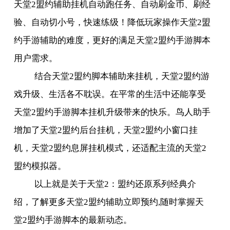
天堂
2
盟约辅助挂机自动跑任务、自动刷金币、刷经
验、自动切小号，快速练级！降低玩家操作天堂
2
盟
约手游辅助的难度，更好的满足天堂
2
盟约手游脚本
用户需求。
结合天堂
2
盟约脚本辅助来挂机，天堂
2
盟约游
戏升级、生活各不耽误。在平常的生活中还能享受
天堂
2
盟约手游脚本挂机升级带来的快乐。鸟人助手
增加了天堂
2
盟约后台挂机，天堂
2
盟约小窗口挂
机，天堂
2
盟约息屏挂机模式，还适配主流的天堂
2
盟约模拟器。
以上就是关于天堂
2
：盟约还原系列经典介
绍，了解更多天堂
2
盟约辅助立即预约
,
随时掌握天
堂
2
盟约手游脚本的最新动态。