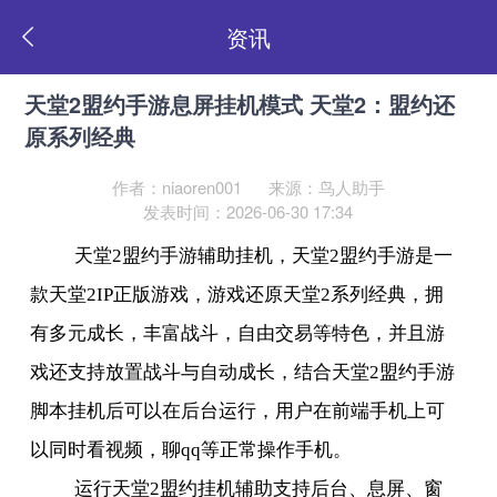
资讯
天堂2盟约手游息屏挂机模式 天堂2：盟约还
原系列经典
作者：niaoren001
来源：鸟人助手
发表时间：2026-06-30 17:34
天堂
2
盟约手游辅助挂机，天堂
2
盟约手游是一
款天堂
2IP
正版游戏，游戏还原天堂
2
系列经典，拥
有多元成长，丰富战斗，自由交易等特色，并且游
戏还支持放置战斗与自动成长，结合天堂
2
盟约手游
脚本挂机后可以在后台运行，用户在前端手机上可
以同时看视频，聊
qq
等正常操作手机。
运行天堂
2
盟约挂机辅助支持后台、息屏、窗