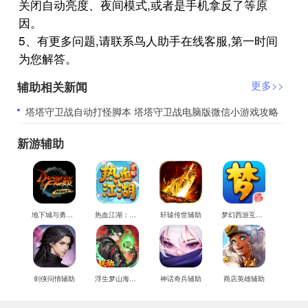
关闭自动亮度、夜间模式,或者是手机拿反了等原
因。
5、有更多问题,请联系鸟人助手在线客服,第一时间
为您解答。
辅助相关新闻
更多>>
​塔塔守卫战自动打怪脚本 塔塔守卫战电脑版微信小游戏攻略
新游辅助
地下城与勇士M辅助
热血江湖：觉醒辅助
轩辕传世辅助
梦幻西游互通版辅助
剑侠问情辅助
浮生梦山海辅助
神话奇兵辅助
商店英雄辅助