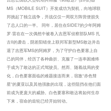
MS（MOBILE SUIT）开发成功为契机，向地球联
邦挑起了独立战争，开战仅仅一周双方阵营便损失
了总人口的一半。 同年，居住在SIDE7的少年阿姆
罗·雷在在一次偶然中被卷入吉恩军侦察部队MS 扎
古II的袭击，阴差阳错坐上联邦军新型MS敢达并击
退了吉恩军MS的阿姆罗，为了守护白色要塞上自
己的同伴，经历了各种曲折、克服了一连串困难终
于成为了敢达的正式驾驶员。然而、随着战局的变
化，白色要塞面临的难题接连而来，宿敌“赤色彗
星”的夏亚以及其他强敌的出现，这些阻挡在他们面
前成为更庞大的威胁。白色要塞和敢达将如何生存
下来，宿命的齿轮已经开始转动。