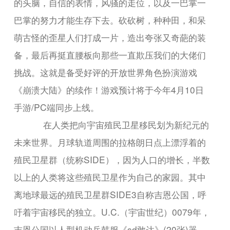
的头脑，自信的表情，风骚的走位，以及一巴掌一
巴掌的努力才能生存下去。砍砍树，种种田，和呆
萌古怪的歪星人们打成一片，造出夸张又奇葩的装
备，最后再挺直腰板向那些一直欺压我们的大佬们
挑战。这就是备受好评的开放世界角色扮演游戏
《崩溃大陆》的续作！游戏预计将于今年4月10日
手游/PC端同步上线。
在人类把向宇宙殖民卫星移民划为新纪元的
未来世界。月球轨道周围的拉格朗日点上漂浮着的
殖民卫星群（统称SIDE），因为人口的增长，半数
以上的人类将这些殖民卫星作为自己的家园。其中
离地球最远的殖民卫星群SIDE3自称吉恩公国，呼
吁着宇宙移民的独立。U.C.（宇宙世纪）0079年，
吉恩公国以人型机动兵韩服《sd敢达》(20张)器