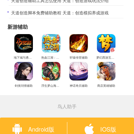
​天道创造辅助工具怎么使用 天道：创造游戏玩法介绍
​天道创造脚本免费辅助教程 天道：创造模拟养成游戏
新游辅助
地下城与勇士M辅助
热血江湖：觉醒辅助
轩辕传世辅助
梦幻西游互通版辅助
剑侠问情辅助
浮生梦山海辅助
神话奇兵辅助
商店英雄辅助
鸟人助手
Android版
IOS版