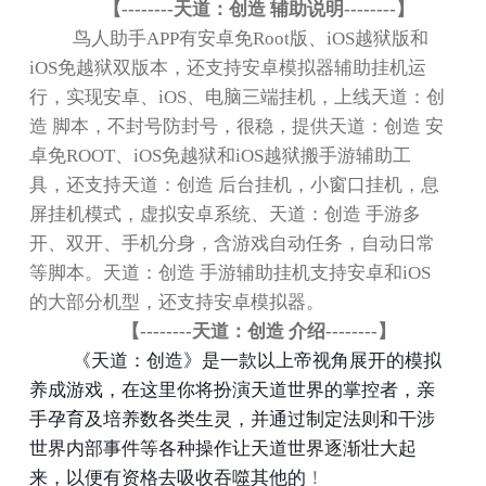
【
--------
天道：创造 辅助说明
--------
】
鸟人助手
APP
有安卓免
Root
版、
iOS
越狱版和
iOS
免越狱双版本，还支持安卓模拟器辅助挂机运
行，实现安卓、
iOS
、电脑三端挂机，上线天道：创
造 脚本，不封号防封号，很稳，提供天道：创造 安
卓免
ROOT
、
iOS
免越狱和
iOS
越狱搬手游辅助工
具，还支持天道：创造 后台挂机，小窗口挂机，息
屏挂机模式，虚拟安卓系统、天道：创造 手游多
开、双开、手机分身，含游戏自动任务，自动日常
等脚本。天道：创造 手游辅助挂机支持安卓和
iOS
的大部分机型，还支持安卓模拟器。
【
--------
天道：创造 介绍
--------
】
《天道：创造》是一款以上帝视角展开的模拟
养成游戏，在这里你将扮演天道世界的掌控者，亲
手孕育及培养数各类生灵，并通过制定法则和干涉
世界内部事件等各种操作让天道世界逐渐壮大起
！
来，以便有资格去吸收吞噬其他的