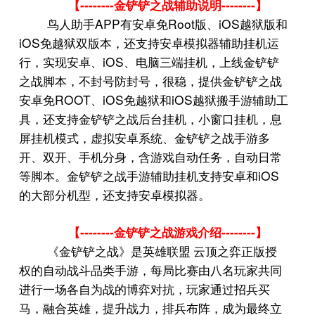
--------
--------
【
金铲铲之战辅助说明
】
APP
Root
iOS
鸟人助手
有安卓免
版、
越狱版和
iOS
免越狱双版本，还支持安卓模拟器辅助挂机运
iOS
行，实现安卓、
、电脑三端挂机，上线金铲铲
之战脚本，不封号防封号，很稳，提供金铲铲之战
ROOT
iOS
iOS
安卓免
、
免越狱和
越狱搬手游辅助工
具，还支持金铲铲之战后台挂机，小窗口挂机，息
屏挂机模式，虚拟安卓系统、金铲铲之战手游多
开、双开、手机分身，含游戏自动任务，自动日常
iOS
等脚本。金铲铲之战手游辅助挂机支持安卓和
的大部分机型，还支持安卓模拟器。
--------
--------
【
金铲铲之战游戏介绍
】
《金铲铲之战》是英雄联盟 云顶之弈正版授
权的自动战斗品类手游，每局比赛由八名玩家共同
进行一场各自为战的博弈对抗，玩家通过招兵买
马，融合英雄，提升战力，排兵布阵，成为最终立