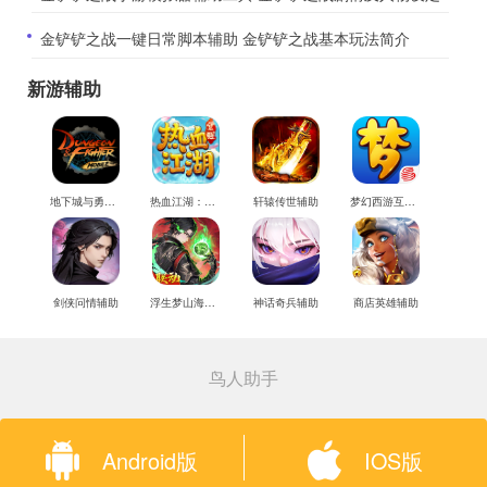
​金铲铲之战一键日常脚本辅助 金铲铲之战基本玩法简介
新游辅助
地下城与勇士M辅助
热血江湖：觉醒辅助
轩辕传世辅助
梦幻西游互通版辅助
剑侠问情辅助
浮生梦山海辅助
神话奇兵辅助
商店英雄辅助
鸟人助手
Android版
IOS版