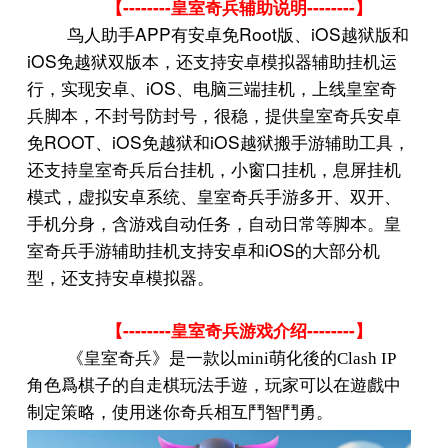
--------
--------
【
皇室奇兵辅助说明
】
APP
Root
iOS
鸟人助手
有安卓免
版、
越狱版和
iOS
免越狱双版本，还支持安卓模拟器辅助挂机运
iOS
行，实现安卓、
、电脑三端挂机，上线皇室奇
兵脚本，不封号防封号，很稳，提供皇室奇兵安卓
ROOT
iOS
iOS
免
、
免越狱和
越狱搬手游辅助工具，
还支持皇室奇兵后台挂机，小窗口挂机，息屏挂机
模式，虚拟安卓系统、皇室奇兵手游多开、双开、
手机分身，含游戏自动任务，自动日常等脚本。皇
iOS
室奇兵手游辅助挂机支持安卓和
的大部分机
型，还支持安卓模拟器。
--------
--------
【
皇室奇兵游戏介绍
】
《皇室奇兵》是一款以mini萌化後的Clash IP
角色爲棋子的自走棋玩法手遊，玩家可以在遊戲中
制定策略，使用迷你奇兵相互鬥智鬥勇。