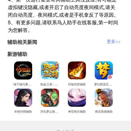
虚拟键没隐藏,或者开启了自动亮度夜间模式,请关
闭自动亮度、夜间模式,或者是手机拿反了等原因。
5、有更多问题,请联系鸟人助手在线客服,第一时间
为您解答。
辅助相关新闻
更多>>
新游辅助
地下城与勇士M辅助
热血江湖：觉醒辅助
轩辕传世辅助
梦幻西游互通版辅助
剑侠问情辅助
浮生梦山海辅助
神话奇兵辅助
商店英雄辅助