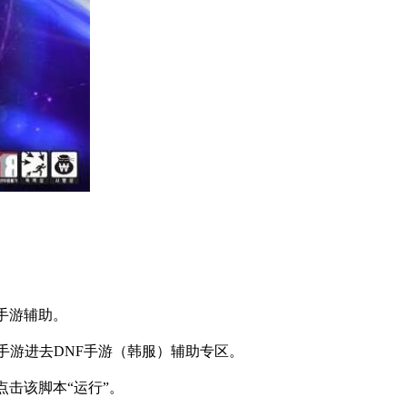
手游辅助。
手游进去
DNF
手游（韩服）辅助专区。
点击该脚本
“
运行
”
。