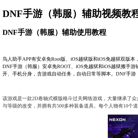
DNF手游（韩服）辅助视频教
DNF手游（韩服）辅助使用教程
鸟人助手
APP
有安卓免
Root
版、
iOS
越狱版和
iOS
免越狱双版本
DNF
手游（韩服）安卓免
ROOT
、
iOS
免越狱和
iOS
越狱搬手游
开、手机分身，含游戏自动任务，自动日常等脚本。
DNF
手游
该游戏是一款
2D
卷轴式横版格斗过关网络游戏，大量继承了众
与等级的改变，并拥有共
500
多种装备道具。每个人物有
10
个道