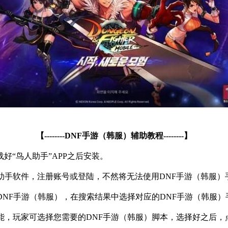
【
--------DNF
手游（韩服）辅助教程
--------
】
载好
“
鸟人助手
”APP
之后安装。
助手软件，注册账号或登陆，不然将无法使用
DNF
手游（韩服）
DNF
手游（韩服），在搜索结果中选择对应的
DNF
手游（韩服）
能，玩家可选择您需要的
DNF
手游（韩服）脚本，选择好之后，