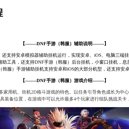
程
【
--------DNF
手游（韩服）辅助说明
--------
】
，还支持安卓模拟器辅助挂机运行，实现安卓、
iOS
、电脑三端挂
辅助工具，还支持
DNF
手游（韩服）后台挂机，小窗口挂机，息
（韩服）手游辅助挂机支持安卓和
iOS
的大部分机型，还支持安
【
--------DNF
手游（韩服）游戏介绍
--------
】
多家用机、街机
2D
格斗游戏的特色。以任务引导角色成长为中心
具装备位置，在游戏中可以允许最多
4
个玩家进行组队挑战关卡