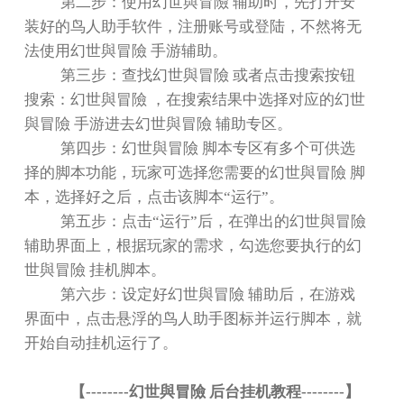
第二步：使用幻世與冒險 辅助时，先打开安
装好的鸟人助手软件，注册账号或登陆，不然将无
法使用幻世與冒險 手游辅助。
第三步：查找幻世與冒險 或者点击搜索按钮
搜索：幻世與冒險 ，在搜索结果中选择对应的幻世
與冒險 手游进去幻世與冒險 辅助专区。
第四步：幻世與冒險 脚本专区有多个可供选
择的脚本功能，玩家可选择您需要的幻世與冒險 脚
本，选择好之后，点击该脚本
“
运行
”
。
第五步：点击
“
运行
”
后，在弹出的幻世與冒險
辅助界面上，根据玩家的需求，勾选您要执行的幻
世與冒險 挂机脚本。
第六步：设定好幻世與冒險 辅助后，在游戏
界面中，点击悬浮的鸟人助手图标并运行脚本，就
开始自动挂机运行了。
【
--------
幻世與冒險 后台挂机教程
--------
】