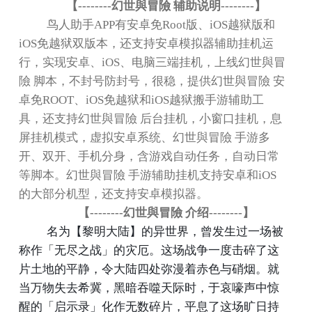
【
--------
幻世與冒險 辅助说明
--------
】
鸟人助手
APP
有安卓免
Root
版、
iOS
越狱版和
iOS
免越狱双版本，还支持安卓模拟器辅助挂机运
行，实现安卓、
iOS
、电脑三端挂机，上线幻世與冒
險 脚本，不封号防封号，很稳，提供幻世與冒險 安
卓免
ROOT
、
iOS
免越狱和
iOS
越狱搬手游辅助工
具，还支持幻世與冒險 后台挂机，小窗口挂机，息
屏挂机模式，虚拟安卓系统、幻世與冒險 手游多
开、双开、手机分身，含游戏自动任务，自动日常
等脚本。幻世與冒險 手游辅助挂机支持安卓和
iOS
的大部分机型，还支持安卓模拟器。
【
--------
幻世與冒險 介绍
--------
】
名为【黎明大陆】的异世界，曾发生过一场被
称作「无尽之战」的灾厄。这场战争一度击碎了这
片土地的平静，令大陆四处弥漫着赤色与硝烟。就
当万物失去希冀，黑暗吞噬天际时，于哀嚎声中惊
醒的「启示录」化作无数碎片，平息了这场旷日持