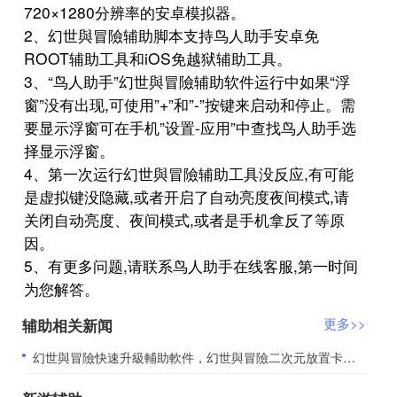
720×1280分辨率的安卓模拟器。
2、幻世與冒險辅助脚本支持鸟人助手安卓免
ROOT辅助工具和iOS免越狱辅助工具。
3、“鸟人助手”幻世與冒險辅助软件运行中如果“浮
窗”没有出现,可使用”+”和”-”按键来启动和停止。需
要显示浮窗可在手机”设置-应用”中查找鸟人助手选
择显示浮窗。
4、第一次运行幻世與冒險辅助工具没反应,有可能
是虚拟键没隐藏,或者开启了自动亮度夜间模式,请
关闭自动亮度、夜间模式,或者是手机拿反了等原
因。
5、有更多问题,请联系鸟人助手在线客服,第一时间
为您解答。
辅助相关新闻
更多>>
​幻世與冒險快速升級輔助軟件，幻世與冒險二次元放置卡牌rpg遊戲