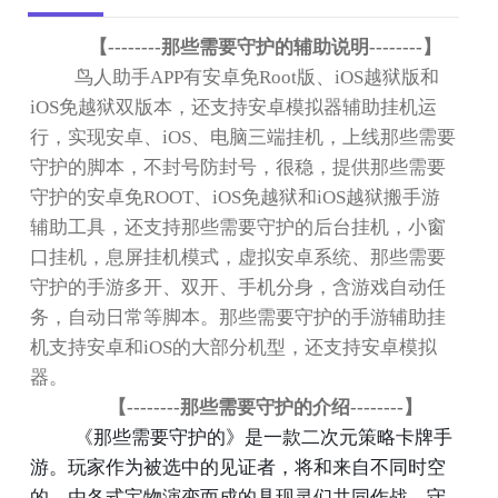
【
--------
那些需要守护的辅助说明
--------
】
鸟人助手
APP
有安卓免
Root
版、
iOS
越狱版和
iOS
免越狱双版本，还支持安卓模拟器辅助挂机运
行，实现安卓、
iOS
、电脑三端挂机，上线那些需要
守护的脚本，不封号防封号，很稳，提供那些需要
守护的安卓免
ROOT
、
iOS
免越狱和
iOS
越狱搬手游
辅助工具，还支持那些需要守护的后台挂机，小窗
口挂机，息屏挂机模式，虚拟安卓系统、那些需要
守护的手游多开、双开、手机分身，含游戏自动任
务，自动日常等脚本。那些需要守护的手游辅助挂
机支持安卓和
iOS
的大部分机型，还支持安卓模拟
器。
【
--------
那些需要守护的介绍
--------
】
《那些需要守护的》是一款二次元策略卡牌手
游。玩家作为被选中的见证者，将和来自不同时空
的，由各式宝物演变而成的具现灵们共同作战，守