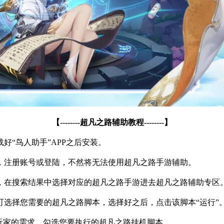
【
--------
超凡之路辅助教程
--------
】
载好
“
鸟人助手
”APP
之后安装。
，注册账号或登陆，不然将无法使用超凡之路手游辅助。
，在搜索结果中选择对应的超凡之路手游进去超凡之路辅助专区
可选择您需要的超凡之路脚本，选择好之后，点击该脚本
“
运行
”
玩家的需求，勾选您要执行的超凡之路挂机脚本。