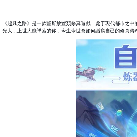
《超凡之路》是一款豎屏放置類修真遊戲，處于現代都市之中
光大
…
上世大能墜落的你，今生今世會如何譜寫自己的修真傳