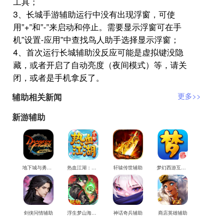
工具；
3、长城手游辅助运行中没有出现浮窗，可使
用”+”和”-”来启动和停止。需要显示浮窗可在手
机”设置-应用”中查找鸟人助手选择显示浮窗；
4、首次运行长城辅助没反应可能是虚拟键没隐
藏，或者开启了自动亮度（夜间模式）等，请关
闭，或者是手机拿反了。
辅助相关新闻
更多>>
新游辅助
地下城与勇士M辅助
热血江湖：觉醒辅助
轩辕传世辅助
梦幻西游互通版辅助
剑侠问情辅助
浮生梦山海辅助
神话奇兵辅助
商店英雄辅助