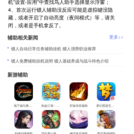
机”设置-应用”中查找鸟人助手选择显示浮窗；
4、首次运行镖人辅助没反应可能是虚拟键没隐
藏，或者开启了自动亮度（夜间模式）等，请关
闭，或者是手机拿反了。
辅助相关新闻
更多>>
​镖人自动日常任务辅助挂机 镖人强势职业推荐
​镖人免费辅助挂机说明 镖人基础养成与战斗特色介绍
新游辅助
地下城与勇士M辅助
热血江湖：觉醒辅助
轩辕传世辅助
梦幻西游互通版辅助
剑侠问情辅助
浮生梦山海辅助
神话奇兵辅助
商店英雄辅助