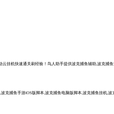
自动云挂机快速通关刷经验！鸟人助手提供波克捕鱼辅助,波克捕鱼安
波克捕鱼手游iOS版脚本,波克捕鱼电脑版脚本,波克捕鱼挂机,波