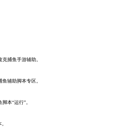
波克捕鱼手游辅助。
捕鱼辅助脚本专区。
脚本“运行”。
本。