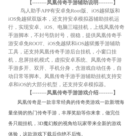
【
--------
凤凰传奇手游辅助说明
--------
】
鸟人助手
APP
有安卓免
Root
版、
iOS
越狱版和
iOS
免越狱双版本，还支持安卓模拟器辅助挂机运
行，实现安卓、
iOS
、电脑三端挂机，上线凤凰传奇
手游脚本，不封号防封号，很稳，提供凤凰传奇手
游安卓免
ROOT
、
iOS
免越狱和
iOS
越狱搬手游辅助
工具，还支持凤凰传奇手游后台挂机，小窗口挂
机，息屏挂机模式，虚拟安卓系统、凤凰传奇手游
手游多开、双开、手机分身，含游戏自动任务，自
动日常等脚本。凤凰传奇手游手游辅助挂机支持安
卓和
iOS
的大部分机型，还支持安卓模拟器。
【
--------
凤凰传奇手游游戏介绍
--------
】
凤凰传奇是一款非常经典的传奇类游戏一款新增海
量坐骑的热门传奇手游，丰厚奖励等你来拿，做完任
务只能挂机，
3D
魔幻般的视角给玩家带来全新的游戏
体验，这款游戏下载后你绝不后悔。