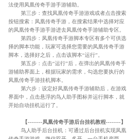
法使用凤凰传奇手游手游辅助。
第三步：查找凤凰传奇手游游戏或者点击搜索
按钮搜索：凤凰传奇手游，在搜索结果中选择对应
的凤凰传奇手游手游进去凤凰传奇手游辅助专区。
第四步：凤凰传奇手游脚本专区有多个可供选
择的脚本功能，玩家可选择您需要的凤凰传奇手游
脚本，选择好之后，点击该脚本
“
运行
”
。
第五步：点击
“
运行
”
后，在弹出的凤凰传奇手
游辅助界面上，根据玩家的需求，勾选您要执行的
凤凰传奇手游挂机脚本。
第六步：设定好凤凰传奇手游辅助后，在游戏
界面中，点击悬浮的鸟人助手图标并运行脚本，就
开始自动挂机运行了。
【
--------
凤凰传奇手游后台挂机教程
--------
】
鸟人助手后台挂机：可通过后台挂机实现凤凰
传奇手游游戏、微信双开、多开，一台手机变两