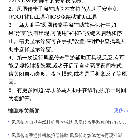
720×1280分辨率的安卓模拟器。
2、凤凰传奇手游辅助脚本支持鸟人助手安卓免
ROOT辅助工具和iOS免越狱辅助工具。
3、“鸟人助手”凤凰传奇手游辅助软件运行中如
果“浮窗”没有出现,可使用”+”和”-”按键来启动和停
止。需要显示浮窗可在手机”设置-应用”中查找鸟人
助手选择显示浮窗。
4、第一次运行凤凰传奇手游辅助工具没反应,有可
能是虚拟键没隐藏,或者开启了自动亮度夜间模式,
请关闭自动亮度、夜间模式,或者是手机拿反了等原
因。
5、有更多问题,请联系鸟人助手在线客服,第一时间
为您解答。
辅助相关新闻
更多>>
​凤凰传奇自动主线挂机脚本辅助 凤凰传奇手游独创1+1+5模式经典传奇
​凤凰传奇手游挂机模拟器辅助 凤凰传奇炼体之法再现江湖