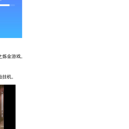
之炼金游戏。
始挂机。