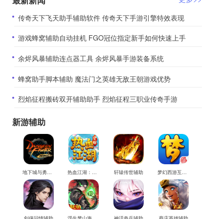
​传奇天下飞天助手辅助软件 传奇天下手游引擎特效表现
​游戏蜂窝辅助自动挂机 FGO冠位指定新手如何快速上手
​余烬风暴辅助连点器工具 余烬风暴手游装备系统
​蜂窝助手脚本辅助 魔法门之英雄无敌王朝游戏优势
​烈焰征程搬砖双开辅助助手 烈焰征程三职业传奇手游
新游辅助
地下城与勇士M辅助
热血江湖：觉醒辅助
轩辕传世辅助
梦幻西游互通版辅助
剑侠问情辅助
浮生梦山海辅助
神话奇兵辅助
商店英雄辅助