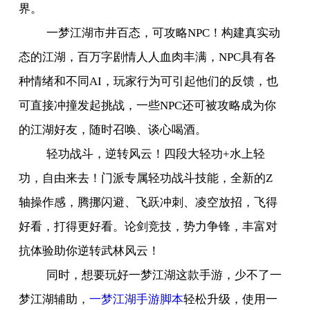
界。
一梦江湖市井百态，可攻略
NPC
！构建真实动
态的江湖，百万字剧情人人血肉丰满，
NPC
具有各
种情绪和不同
AI
，玩家行为可引起他们的反馈，也
可直接冲撞发起挑战，一些
NPC
还可被攻略成为你
的江湖好友，随时召唤、谈心喝酒。
轻功战斗，逆转风云！四段大轻功
+
水上轻
功，自由来去！门派专属轻功战斗技能，全新的
Z
轴操作感，腾挪闪避、飞跃冲刺、凌空放招，飞得
好看，打得更好看。论剑竞技，势力争锋，丰富对
抗体验助你逆转武林风云！
同时，想要玩好一梦江湖这款手游，少不了一
梦江湖辅助，
一梦江湖手游脚本
轻松升级，使用一