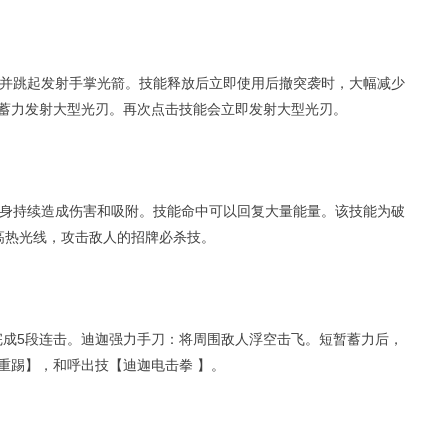
并跳起发射手掌光箭。技能释放后立即使用后撤突袭时，大幅减少
蓄力发射大型光刃。再次点击技能会立即发射大型光刃。
身持续造成伤害和吸附。技能命中可以回复大量能量。该技能为破
高热光线，攻击敌人的招牌必杀技。
完成5段连击。迪迦强力手刀：将周围敌人浮空击飞。短暂蓄力后，
重踢】，和呼出技【迪迦电击拳 】。