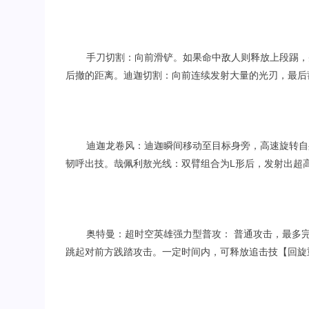
手刀切割：向前滑铲。如果命中敌人则释放上段踢，
后撤的距离。迪迦切割：向前连续发射大量的光刃，最后
迪迦龙卷风：迪迦瞬间移动至目标身旁，高速旋转自
韧呼出技。哉佩利敖光线：双臂组合为L形后，发射出超
奥特曼：超时空英雄强力型普攻： 普通攻击，最多
跳起对前方践踏攻击。一定时间内，可释放追击技【回旋