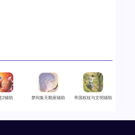
篮2辅助
梦间集天鹅座辅助
帝国权杖与文明辅助