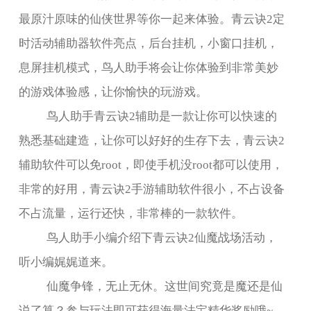
最原汁原味的仙侠世界等你一起来体验。青云诀2定
时活动辅助器软件亮点，
后台挂机，小窗口挂机，
息屏挂机模式，
鸟人助手将会让你体验到非常美妙
的游戏体验感，让你愉快的玩游戏。
鸟人助手
青云诀2辅助是一款
让你可以快速的
熟悉基础建造，让你可以好好的生存下去，
青云诀2
辅助
软件可以免root，即使手机没root都可以使用，
非常的好用，
青云诀2手游辅助
软件很小，不占设备
不占流量，运行还快，非常棒的一款软件。
鸟人助手小编
介绍下青云诀2仙魔战场活动，
听小编娓娓道来。
仙魔争锋，无止无休。这世间究竟是魔还是仙
说了算？参与玩法即可获得海量法宝精华奖励哦~