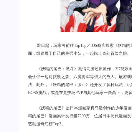
即日起，玩家可前往
TapTap
／
IOS
商店搜索《妖精的
面，组建属于自己的最强小队，一起踏上奇幻冒险之旅。
《妖精的尾巴：激斗》剧情高度还原原作，
3D
视效
会伙伴一起对抗铁之森、六魔将军等强大的敌人。该游戏
法。此外，《妖精的尾巴：激斗》还开发了多种玩法，玩
BOSS
挑战，或是在竞技场
PVP
与其他玩家一决高下，更
《妖精的尾巴》是日本漫画家真岛浩创作的少年漫画
精的尾巴》漫画累计发行量
7200
万，位居日本历代漫画发
艺动漫奇幻榜
Top3
。