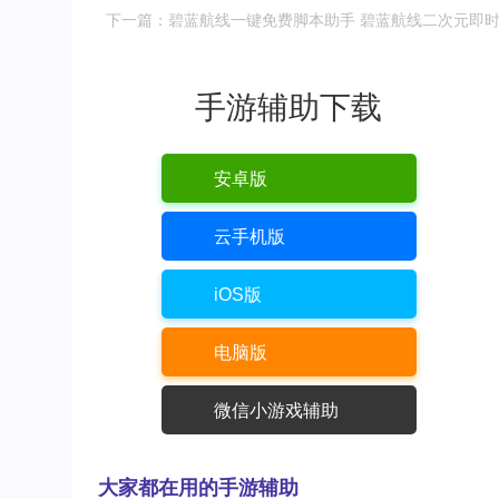
下一篇：碧蓝航线一键免费脚本助手 碧蓝航线二次元即
手游辅助下载
安卓版
云手机版
iOS版
电脑版
微信小游戏辅助
大家都在用的手游辅助