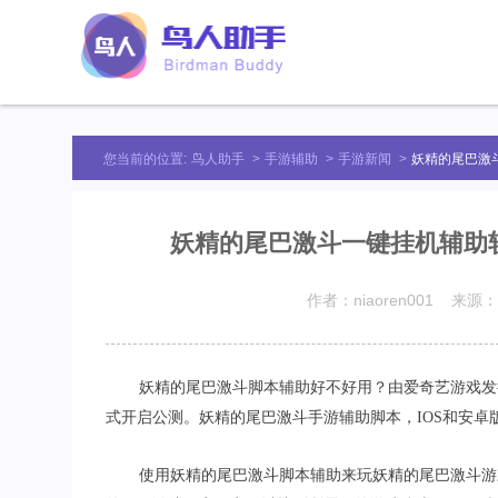
您当前的位置:
鸟人助手
>
手游辅助
>
手游新闻
>
妖精的尾巴激
妖精的尾巴激斗一键挂机辅助
作者：niaoren001 来源：
妖精的尾巴激斗脚本辅助好不好用？由爱奇艺游戏发
式开启公测。妖精的尾巴激斗手游辅助脚本，
IOS
和安卓
使用妖精的尾巴激斗脚本辅助来玩妖精的尾巴激斗游