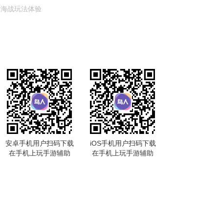
时海战玩法体验
安卓手机用户扫码下载
iOS手机用户扫码下载
在手机上玩手游辅助
在手机上玩手游辅助