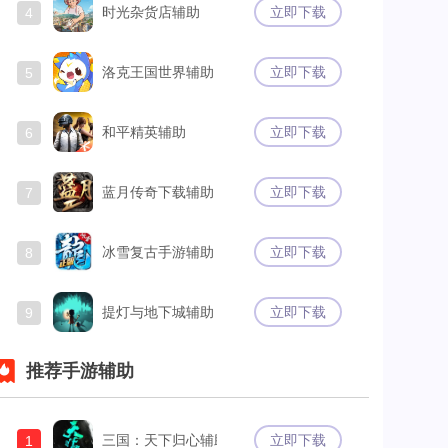
时光杂货店辅助
立即下载
4
洛克王国世界辅助
立即下载
5
和平精英辅助
立即下载
6
蓝月传奇下载辅助
立即下载
7
冰雪复古手游辅助
立即下载
8
提灯与地下城辅助
立即下载
9
推荐手游辅助
三国：天下归心辅助
立即下载
1