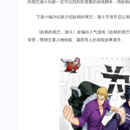
的尾巴激斗玩家一定可以找到所需要的游戏脚本，用妖精
下面小编为玩家介绍妖精的尾巴：激斗手游开启公测
《妖精的尾巴：激斗》改编自人气漫画《妖精的尾巴
背景，围绕主要人物纳兹、露西等人的冒险故事展开。