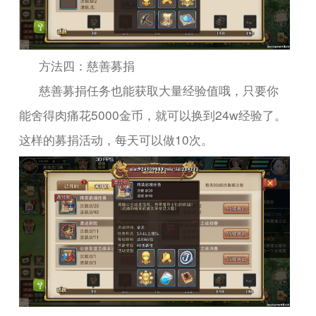
方法四：慈善募捐
慈善募捐任务也能获取大量经验值哦，只要你
5000
24w
能舍得肉痛花
金币，就可以换到
经验了。
10
这样的募捐活动，每天可以做
次。