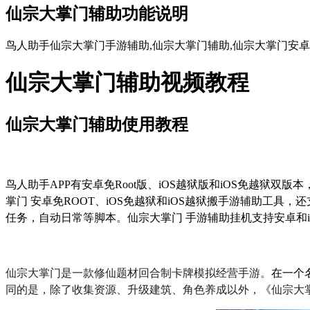
仙宗大掌门辅助功能说明
鸟人助手仙宗大掌门手游辅助,仙宗大掌门辅助,仙宗大掌门安卓
仙宗大掌门辅助视频教程
仙宗大掌门辅助使用教程
鸟人助手
APP
有安卓免
Root
版、
iOS
越狱版和
iOS
免越狱双版本
掌门 安卓免
ROOT
、
iOS
免越狱和
iOS
越狱搬手游辅助工具，还
任务，自动日常等脚本。仙宗大掌门 手游辅助挂机支持安卓和
仙宗大掌门是一款修仙题材回合制卡牌模拟经营手游。
在一个
同的是，除了收集资源、升级建筑、角色养成以外，《仙宗大