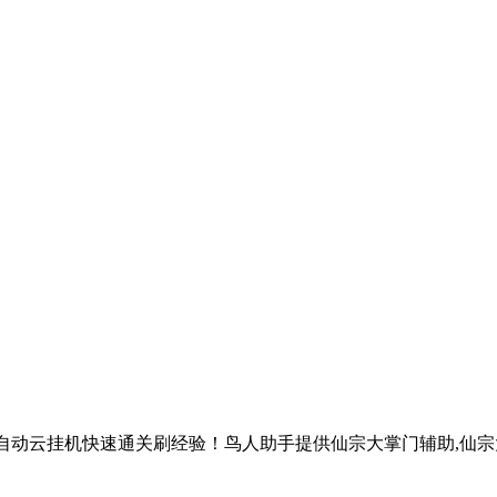
全自动云挂机快速通关刷经验！鸟人助手提供仙宗大掌门辅助,仙宗