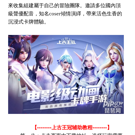
來收集組建屬于自己的冒險團隊。邀請多位國內頂
級聲優配音，知名
coser
傾情演繹，帶來活色生香的
沉浸式卡牌體驗。
--------
--------
【
上古王冠辅助教程
】