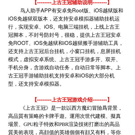
--------
--------
【
上古王冠辅助说明
】
APP
Root
iOS
鸟人助手
有安卓免
版、
越狱版和
iOS
免越狱双版本，还支持安卓模拟器辅助挂机运
iOS
行，实现安卓、
、电脑三端挂机，上线上古王
冠脚本，不封号防封号，很稳，提供上古王冠安卓
ROOT
iOS
iOS
免
、
免越狱和
越狱搬手游辅助工具，
还支持上古王冠后台挂机，小窗口挂机，息屏挂机
模式，虚拟安卓系统、上古王冠手游多开、双开、
手机分身，含游戏自动任务，自动日常等脚本。上
iOS
古王冠手游辅助挂机支持安卓和
的大部分机
型，还支持安卓模拟器。
--------
--------
【
上古王冠游戏介绍
】
《上古王冠》是一款以西方魔幻冒險爲背景，
高品質有策略的卡牌手遊。運用次世代建模、擬真
場景、
GPU
粒子特效和
PBR
渲染技術打磨出的高品
質美術表現，高顔值的英雄個個有顔又有料，等你