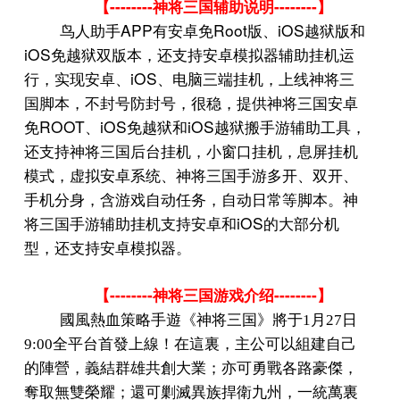
--------
--------
【
神将三国辅助说明
】
APP
Root
iOS
鸟人助手
有安卓免
版、
越狱版和
iOS
免越狱双版本，还支持安卓模拟器辅助挂机运
iOS
行，实现安卓、
、电脑三端挂机，上线神将三
国脚本，不封号防封号，很稳，提供神将三国安卓
ROOT
iOS
iOS
免
、
免越狱和
越狱搬手游辅助工具，
还支持神将三国后台挂机，小窗口挂机，息屏挂机
模式，虚拟安卓系统、神将三国手游多开、双开、
手机分身，含游戏自动任务，自动日常等脚本。神
iOS
将三国手游辅助挂机支持安卓和
的大部分机
型，还支持安卓模拟器。
--------
--------
【
神将三国游戏介绍
】
國風熱血策略手遊《
神将三国
》將于
1
月
27
日
9:00
全平台首發上線！在這裏，主公可以組建自己
的陣營，義結群雄共創大業；亦可勇戰各路豪傑，
奪取無雙榮耀；還可剿滅異族捍衛九州，一統萬裏