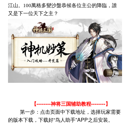
江山。
100
萬格多變沙盤恭候各位主公的降臨，誰
又是下一位天下之主？
--------
--------
【
神将三国辅助教程
】
第一步：点击页面中下载地址，选择玩家需要
“
”APP
的版本下载，下载好
鸟人助手
之后安装。