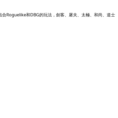
Roguelike
DBG
結合
和
的玩法，劍客、屠夫、太極、和尚、道士