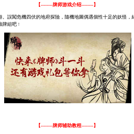
【
--------
牌师游戏介绍
--------
】
游。
誤闖危機四伏的地府探險，隨機地圖偶遇個性十足的妖怪，
強牌組吧
！
【
--------
牌师辅助教程
--------
】