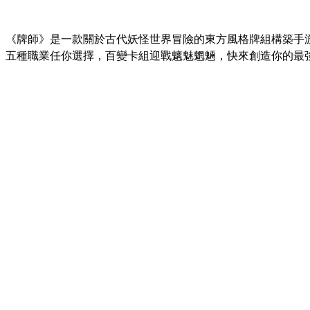
《牌師》是一款關於古代妖怪世界冒險的東方風格牌組構築手
五種職業任你選擇，百變卡組迎戰魑魅魍魎，快來創造你的最