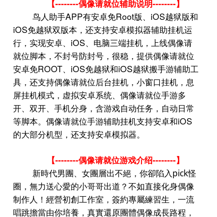
--------
--------
【
偶像请就位辅助说明
】
APP
Root
iOS
鸟人助手
有安卓免
版、
越狱版和
iOS
免越狱双版本，还支持安卓模拟器辅助挂机运
iOS
行，实现安卓、
、电脑三端挂机，上线偶像请
就位脚本，不封号防封号，很稳，提供偶像请就位
ROOT
iOS
iOS
安卓免
、
免越狱和
越狱搬手游辅助工
具，还支持偶像请就位后台挂机，小窗口挂机，息
屏挂机模式，虚拟安卓系统、偶像请就位手游多
开、双开、手机分身，含游戏自动任务，自动日常
iOS
等脚本。偶像请就位手游辅助挂机支持安卓和
的大部分机型，还支持安卓模拟器。
--------
--------
【
偶像请就位游戏介绍
】
pick
新時代男團、女團層出不絕，你卻陷入
怪
圈，無力送心愛的小哥哥出道？不如直接化身偶像
制作人！經營初創工作室，簽約專屬練習生，一流
唱跳擔當由你培養，真實還原團體偶像成長路程，