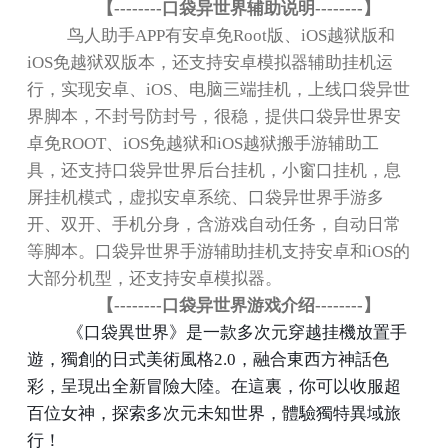
【
--------
口袋异世界辅助说明
--------
】
鸟人助手
APP
有安卓免
Root
版、
iOS
越狱版和
iOS
免越狱双版本，还支持安卓模拟器辅助挂机运
行，实现安卓、
iOS
、电脑三端挂机，上线口袋异世
界脚本，不封号防封号，很稳，提供口袋异世界安
卓免
ROOT
、
iOS
免越狱和
iOS
越狱搬手游辅助工
具，还支持口袋异世界后台挂机，小窗口挂机，息
屏挂机模式，虚拟安卓系统、口袋异世界手游多
开、双开、手机分身，含游戏自动任务，自动日常
等脚本。口袋异世界手游辅助挂机支持安卓和
iOS
的
大部分机型，还支持安卓模拟器。
【
--------
口袋异世界游戏介绍
--------
】
《口袋異世界》是一款多次元穿越挂機放置手
遊，獨創的日式美術風格
2.0
，融合東西方神話色
彩，呈現出全新冒險大陸。在這裏，你可以收服超
百位女神，探索多次元未知世界，體驗獨特異域旅
行！