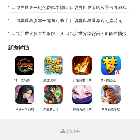
​口袋异世界一键免费脚本辅助 口袋异世界策略放置卡牌游戏
​口袋异世界脚本一键自动助手 口袋异世界世界观元素花元素凋零
​口袋异世界脚本苹果版工具 口袋异世界华霄高天原阵营情报
新游辅助
地下城与勇士M辅助
热血江湖：觉醒辅助
轩辕传世辅助
梦幻西游互通版辅助
剑侠问情辅助
浮生梦山海辅助
神话奇兵辅助
商店英雄辅助
鸟人助手