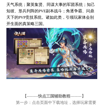
天气系统；聚英集贤、同谋大事的军团系统；知己
知彼、形兵列阵的
PVE
副本战斗；角逐争霸、问鼎
天下的
PVP
竞技系统。诸如此类，引领玩家体会别
开生面的真策略三国。
【
--------
快点三国辅助教程
--------
】
第一步：点击页面中下载地址，选择玩家需要