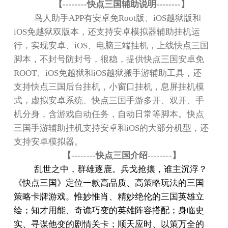
【
--------
快点三国辅助说明
--------
】
鸟人助手
APP
有安卓免
Root
版、
iOS
越狱版和
iOS
免越狱双版本，还支持安卓模拟器辅助挂机运
行，实现安卓、
iOS
、电脑三端挂机，上线快点三国
脚本，不封号防封号，很稳，提供快点三国安卓免
ROOT
、
iOS
免越狱和
iOS
越狱搬手游辅助工具，还
支持快点三国后台挂机，小窗口挂机，息屏挂机模
式，虚拟安卓系统、快点三国手游多开、双开、手
机分身，含游戏自动任务，自动日常等脚本。快点
三国手游辅助挂机支持安卓和
iOS
的大部分机型，还
支持安卓模拟器。
【
--------
快点三国介绍
--------
】
乱世之中，群雄逐鹿。兵戈抢攘，谁主沉浮？
《快点三国》定位一款高品质、高策略玩法的三国
策略卡牌游戏。惟妙惟肖、精妙绝伦的三国英雄立
绘；知才用能、奇诡巧变的英雄阵容搭配；身临史
实、寻谋他变的剧情关卡；顺天应时、以策万全的