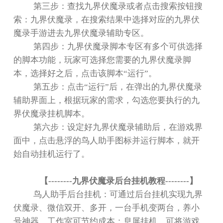
第三步：查找九界伏魔录或者点击搜索按钮搜
索：九界伏魔录，在搜索结果中选择对应的九界伏
魔录手游进去九界伏魔录辅助专区。
第四步：九界伏魔录脚本专区有多个可供选择
的脚本功能，玩家可选择您需要的九界伏魔录脚
本，选择好之后，点击该脚本
“
运行
”
。
第五步：点击
“
运行
”
后，在弹出的九界伏魔录
辅助界面上，根据玩家的需求，勾选您要执行的九
界伏魔录挂机脚本。
第六步：设定好九界伏魔录辅助后，在游戏界
面中，点击悬浮的鸟人助手图标并运行脚本，就开
始自动挂机运行了。
【
--------
九界伏魔录后台挂机教程
--------
】
鸟人助手后台挂机：可通过后台挂机实现九界
伏魔录、微信双开、多开，一台手机变两台，养小
号神器，工作室可节约成本；息屏挂机，可将游戏