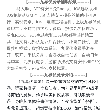
【
--------
九界伏魔录辅助说明
--------
】
鸟人助手
APP
有安卓免
Root
版、
iOS
越狱版和
iOS
免越狱双版本，还支持安卓模拟器辅助挂机运
行，实现安卓、
iOS
、电脑三端挂机，上线九界伏魔
录脚本，不封号防封号，很稳，提供九界伏魔录安
卓免
ROOT
、
iOS
免越狱和
iOS
越狱搬手游辅助工
具，还支持九界伏魔录后台挂机，小窗口挂机，息
屏挂机模式，虚拟安卓系统、九界伏魔录手游多
开、双开、手机分身，含游戏自动任务，自动日常
等脚本。九界伏魔录手游辅助挂机支持安卓和
iOS
的
大部分机型，还支持安卓模拟器。
【
--------
九界伏魔录介绍
--------
】
《九界伏魔录》是一款东方题材的玄幻风轻手
游。玩家将扮演一位修仙者，为九界平和而挑战即
将苏醒的魔神。传承唯美仙侠故事。引领浪漫奇
遇，身临其境体验仙侣情缘。百变造型随心搭配，
多元养成玩法。超燃竞技争抢
BOSS
，激情帮战攻城