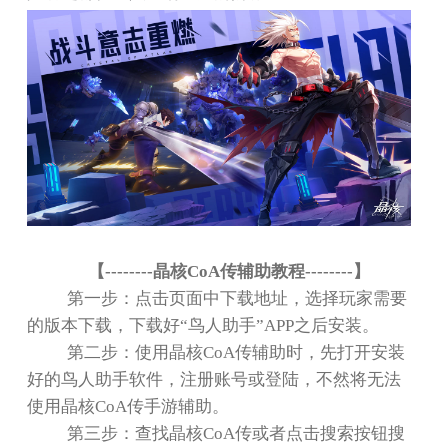
【
--------
晶核
CoA
传辅助教程
--------
】
第一步：点击页面中下载地址，选择玩家需要
的版本下载，下载好
“
鸟人助手
”APP
之后安装。
第二步：使用晶核
CoA
传辅助时，先打开安装
好的鸟人助手软件，注册账号或登陆，不然将无法
使用晶核
CoA
传手游辅助。
第三步：查找晶核
CoA
传或者点击搜索按钮搜