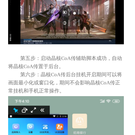
第五步：启动晶核
CoA
传辅助脚本成功，自动
将晶核
CoA
传置于后台。
第六步：晶核
CoA
传后台挂机开启期间可以将
画面最小化或窗口化，期间不会影响晶核
CoA
传正
常挂机和手机正常操作。