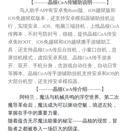
【
--------
晶核
CoA
传辅助说明
--------
】
鸟人助手
APP
有安卓免
Root
版、
iOS
越狱版和
iOS
免越狱双版本，还支持安卓模拟器辅助挂机运
行，实现安卓、
iOS
、电脑三端挂机，上线晶核
CoA
传脚本，不封号防封号，很稳，提供晶核
CoA
传安
卓免
ROOT
、
iOS
免越狱和
iOS
越狱搬手游辅助工
具，还支持晶核
CoA
传后台挂机，小窗口挂机，息
屏挂机模式，虚拟安卓系统、晶核
CoA
传手游多
开、双开、手机分身，含游戏自动任务，自动日常
等脚本。晶核
CoA
传手游辅助挂机支持安卓和
iOS
的
大部分机型，还支持安卓模拟器。
【
--------
晶核
CoA
传介绍
--------
】
阿特兰，魔法与机械共鸣的浮空世界。第二次
魔导革命后，魔法成为可以驱动空艇，填进左轮，
掌握在手中的重要力量。
随着蕴含无尽魔法能量的秘宝
——
晶核的现世，冒
险者之都被卷入一场巨大的阴谋。