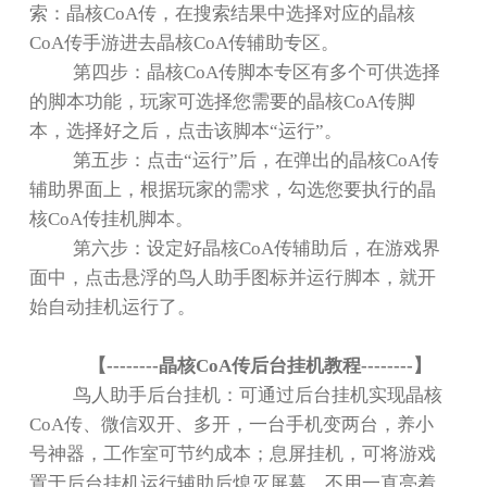
索：晶核
CoA
传，在搜索结果中选择对应的晶核
CoA
传手游进去晶核
CoA
传辅助专区。
第四步：晶核
CoA
传脚本专区有多个可供选择
的脚本功能，玩家可选择您需要的晶核
CoA
传脚
本，选择好之后，点击该脚本
“
运行
”
。
第五步：点击
“
运行
”
后，在弹出的晶核
CoA
传
辅助界面上，根据玩家的需求，勾选您要执行的晶
核
CoA
传挂机脚本。
第六步：设定好晶核
CoA
传辅助后，在游戏界
面中，点击悬浮的鸟人助手图标并运行脚本，就开
始自动挂机运行了。
【
--------
晶核
CoA
传后台挂机教程
--------
】
鸟人助手后台挂机：可通过后台挂机实现晶核
CoA
传、微信双开、多开，一台手机变两台，养小
号神器，工作室可节约成本；息屏挂机，可将游戏
置于后台挂机运行辅助后熄灭屏幕，不用一直亮着