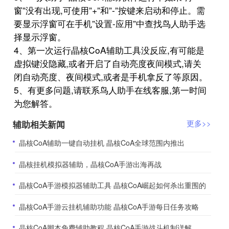
窗”没有出现,可使用”+”和”-”按键来启动和停止。需
要显示浮窗可在手机”设置-应用”中查找鸟人助手选
择显示浮窗。
4、第一次运行晶核CoA辅助工具没反应,有可能是
虚拟键没隐藏,或者开启了自动亮度夜间模式,请关
闭自动亮度、夜间模式,或者是手机拿反了等原因。
5、有更多问题,请联系鸟人助手在线客服,第一时间
为您解答。
辅助相关新闻
更多>>
​晶核CoA辅助一键自动挂机 晶核CoA全球范围内推出
​晶核挂机模拟器辅助，晶核CoA手游出海再战
​晶核CoA手游模拟器辅助工具 晶核CoA崛起如何杀出重围的
​晶核CoA手游云挂机辅助功能 晶核CoA手游每日任务攻略
​晶核CoA脚本免费辅助教程 晶核CoA手游战斗机制详解