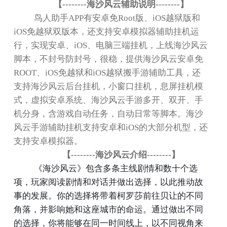
【
--------
海沙风云辅助说明
--------
】
鸟人助手
APP
有安卓免
Root
版、
iOS
越狱版和
iOS
免越狱双版本，还支持安卓模拟器辅助挂机运
行，实现安卓、
iOS
、电脑三端挂机，上线海沙风云
脚本，不封号防封号，很稳，提供海沙风云安卓免
ROOT
、
iOS
免越狱和
iOS
越狱搬手游辅助工具，还
支持海沙风云后台挂机，小窗口挂机，息屏挂机模
式，虚拟安卓系统、海沙风云手游多开、双开、手
机分身，含游戏自动任务，自动日常等脚本。海沙
风云手游辅助挂机支持安卓和
iOS
的大部分机型，还
支持安卓模拟器。
【
--------
海沙风云介绍
--------
】
《海沙风云》包含多条主线剧情和数十个选
项，玩家阅读剧情和对话并做出选择，以此推动故
事的发展。你的选择将带着柯罗莎前往贝让的不同
角落，并影响她和这座城市的命运。通过做出不同
的选择，你将能够在同一时间线上，以不同视角来